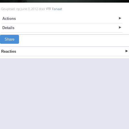
Geupload: op June 3, 2012 door
FTF Fanaat
Actions
Details
Share
Reacties