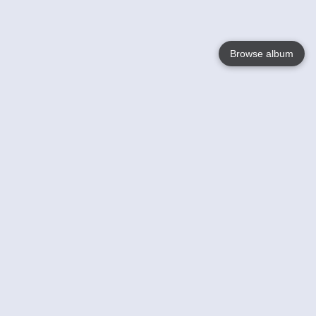
Browse album
Language
English
Nederlands
Français
Jouw
Help
Lees Meer