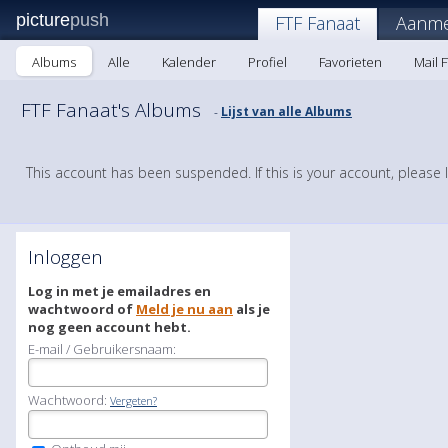
picture
push
FTF Fanaat
Aanme
Albums
Alle
Kalender
Profiel
Favorieten
Mail 
FTF Fanaat's Albums
Lijst van alle Albums
-
This account has been suspended. If this is your account, please 
Inloggen
Log in met je emailadres en
wachtwoord of
Meld je nu aan
als je
nog geen account hebt.
E-mail / Gebruikersnaam:
Wachtwoord:
Vergeten?