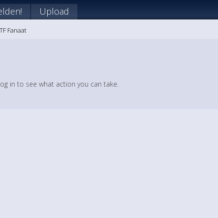
lden!
Upload
FTF Fanaat
log in to see what action you can take.