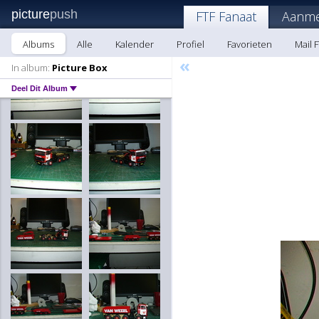
picture
push
FTF Fanaat
Aanme
Albums
Alle
Kalender
Profiel
Favorieten
Mail 
«
In album:
Picture Box
Deel Dit Album