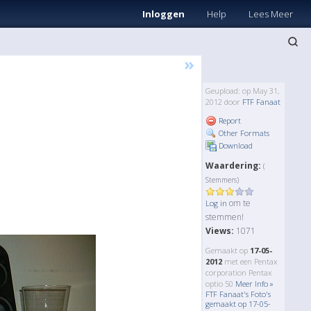
Inloggen
Help
Lees Meer
»
Geupload: op May 31,
2012 door
FTF Fanaat
Report
Other Formats
Download
Waardering:
(
Stemmers)
om te
Log in
stemmen!
Views:
1071
Gemaakt op
17-05-
2012
met een Pentax
corporation Pentax
optio 50
Meer Info »
FTF Fanaat's Foto's
gemaakt op 17-05-