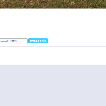
tweet this
en!