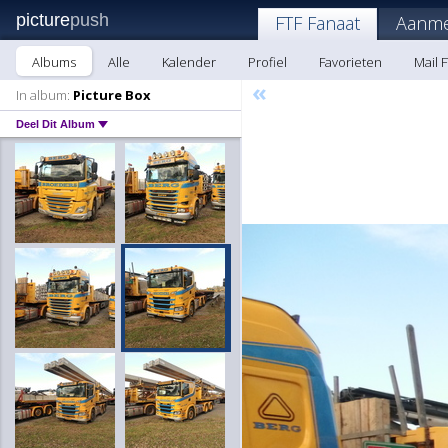
picture
push
FTF Fanaat
Aanme
Albums
Alle
Kalender
Profiel
Favorieten
Mail 
«
In album:
Picture Box
Deel Dit Album