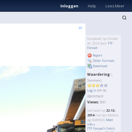
Inloggen
Help
Lees Meer
»
Geupload: op October
26, 2024 door
FTF
Fanaat
Report
Other Formats
Download
Waardering:
(
Stemmers)
om te
Log in
stemmen!
Views:
861
Gemaakt op
22-12-
2014
met een Medion
ag Md86826
Meer
Info »
FTF Fanaat's Foto's