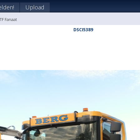
lden!
Upload
FTF Fanaat
DSCI5389