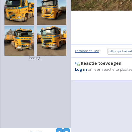
:
Permanent Link
loading...
Reactie toevoegen
Log in
om een reactie te plaats