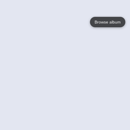
Browse album
Language
English
Nederlands
Français
Jouw
Help
Lees Meer