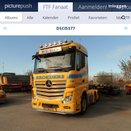
picture
push
FTF Fanaat
Aanmelden!
Inloggen
Uplo
Albums
Alle
Kalender
Profiel
Favorieten
Mail FTF
«
»
DSCI5377