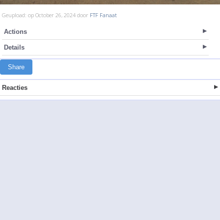
Geupload: op October 26, 2024 door
FTF Fanaat
Actions
Details
Share
Reacties